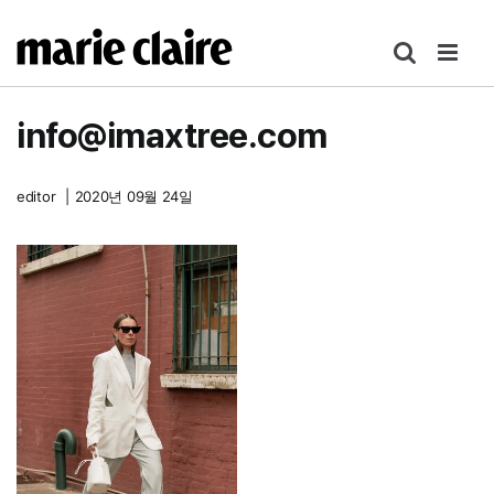
콘
텐
츠
로
info@imaxtree.com
건
너
뛰
editor
|
2020년 09월 24일
기