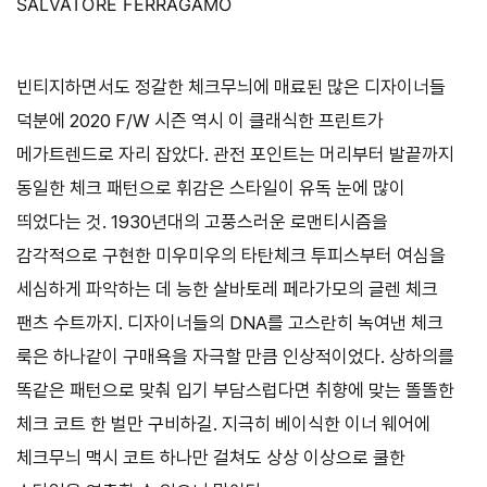
SALVATORE FERRAGAMO
빈티지하면서도 정갈한 체크무늬에 매료된 많은 디자이너들
덕분에
2020 F
/
W
시즌 역시 이 클래식한 프린트가
메가트렌드로 자리 잡았다. 관전 포인트는 머리부터 발끝까지
동일한 체크 패턴으로 휘감은 스타일이 유독 눈에 많이
띄었다는 것.
1930
년대의 고풍스러운 로맨티시즘을
감각적으로 구현한 미우미우의 타탄체크 투피스부터 여심을
세심하게 파악하는 데 능한 살바토레 페라가모의 글렌 체크
팬츠 수트까지. 디자이너들의
DNA
를 고스란히 녹여낸 체크
룩은 하나같이 구매욕을 자극할 만큼 인상적이었다. 상하의를
똑같은 패턴으로 맞춰 입기 부담스럽다면 취향에 맞는 똘똘한
체크 코트 한 벌만 구비하길. 지극히 베이식한 이너 웨어에
체크무늬 맥시 코트 하나만 걸쳐도 상상 이상으로 쿨한