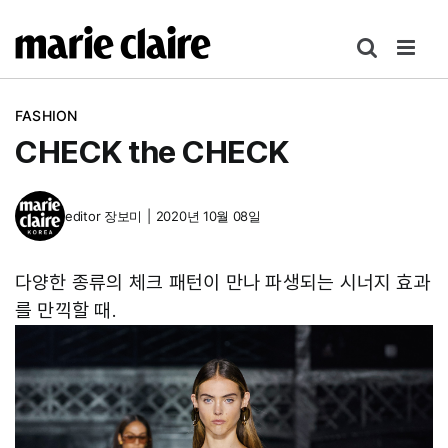
콘
텐
츠
로
FASHION
건
CHECK the CHECK
너
뛰
기
editor
장보미
|
2020년 10월 08일
다양한 종류의 체크 패턴이 만나 파생되는 시너지 효과
를 만끽할 때.