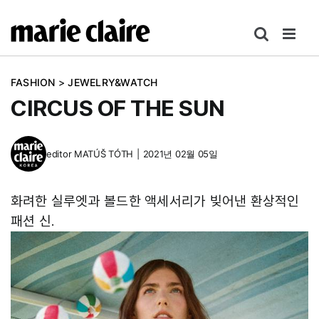
콘
텐
츠
로
FASHION
>
JEWELRY&WATCH
건
CIRCUS OF THE SUN
너
뛰
기
editor
MATÚŠ TÓTH
|
2021년 02월 05일
화려한 실루엣과 볼드한 액세서리가 빚어낸 환상적인
패션 신.