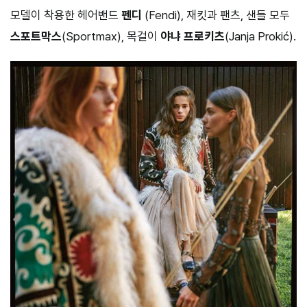
모델이 착용한 헤어밴드
펜디
(Fendi), 재킷과 팬츠, 샌들 모두
스포트막스
(Sportmax), 목걸이
야냐 프로키츠
(Janja Prokić).