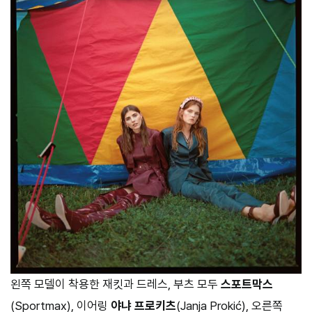
왼쪽 모델이 착용한 재킷과 드레스, 부츠 모두
스포트막스
(Sportmax), 이어링
야냐 프로키츠
(Janja Prokić), 오른쪽