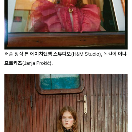
러플 장식 톱
에이치앤엠 스튜디오
(H&M Studio), 목걸이
야냐
프로키츠
(Janja Prokić).