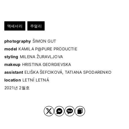
액세서리
주얼리
photography
ŠIMON GUT
model
KAMILA P@PURE PRODUCTIE
styling
MILENA ŽURAVLJOVA
makeup
HRISTINA GEORGIEVSKA
assistant
ELIŠKA ŠEFCIKOVÁ, TATIANA SPODARENKO
location
LETNÍ LETNÁ
2021년 2월호