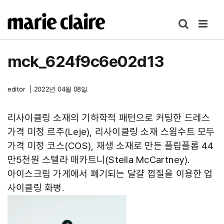
콘
텐
츠
로
mck_624f9c6e02d13
건
너
뛰
editor
|
2022년 04월 08일
기
리사이클링 소재의 기하학적 패턴으로 커팅한 드레스
가격 미정 르주(Leje), 리사이클링 소재 스윔수트 모두
가격 미정 코스(COS), 재생 소재로 만든 플립플롭 44
만5천원 스텔라 매카트니(Stella McCartney).
아이스크림 가게에서 폐기되는 달걀 껍질을 이용한 업
사이클링 화병.