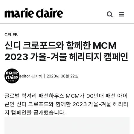
콘
텐
츠
로
CELEB
건
신디 크로포드와 함께한 MCM
너
뛰
2023 가을-겨울 헤리티지 캠페인
기
editor
김지혜
|
2023년 08월 22일
글로벌 럭셔리 패션하우스 MCM가 90년대 패션 아이
콘인 신디 크로포드와 함께한 2023 가을-겨울 헤리티
지 캠페인을 공개했습니다.