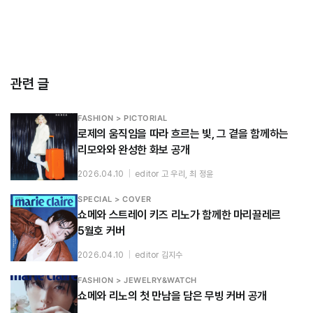
관련 글
FASHION > PICTORIAL
로제의 움직임을 따라 흐르는 빛, 그 곁을 함께하는
리모와와 완성한 화보 공개
2026.04.10
|
editor 고 우리, 최 정윤
SPECIAL > COVER
쇼메와 스트레이 키즈 리노가 함께한 마리끌레르
5월호 커버
2026.04.10
|
editor 김지수
FASHION > JEWELRY&WATCH
쇼메와 리노의 첫 만남을 담은 무빙 커버 공개