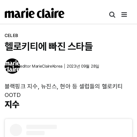
콘
텐
츠
로
CELEB
건
헬로키티에 빠진 스타들
너
뛰
기
editor
MarieClaireKorea
|
2023년 09월 28일
블랙핑크 지수, 뉴진스, 현아 등 셀럽들의 헬로키티
OOTD
지수