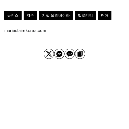
뉴진스
지수
지젤 올리베이라
헬로키티
현아
marieclairekorea.com