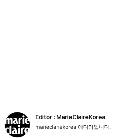
Editor :
MarieClaireKorea
marieclariekorea 에디터입니다.