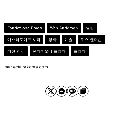
Fondazione Prada
Wes Anderson
밀란
애스터로이드 시티
영화
예술
웨스 앤더슨
패션 전시
폰다지오네 프라다
프라다
marieclairekorea.com