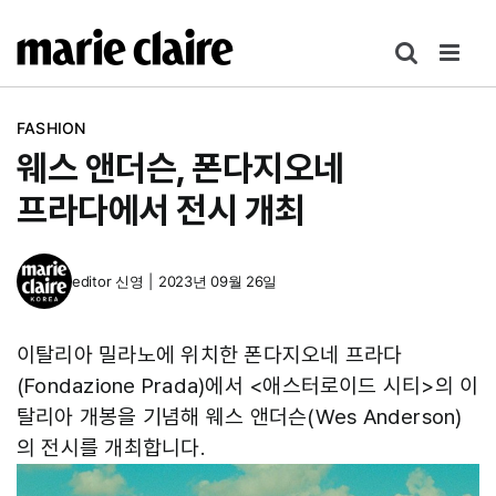
콘
텐
츠
로
FASHION
건
웨스 앤더슨, 폰다지오네
너
뛰
프라다에서 전시 개최
기
editor
신영
|
2023년 09월 26일
이탈리아 밀라노에 위치한 폰다지오네 프라다
(Fondazione Prada)에서 <애스터로이드 시티>의 이
탈리아 개봉을 기념해 웨스 앤더슨(Wes Anderson)
의 전시를 개최합니다.