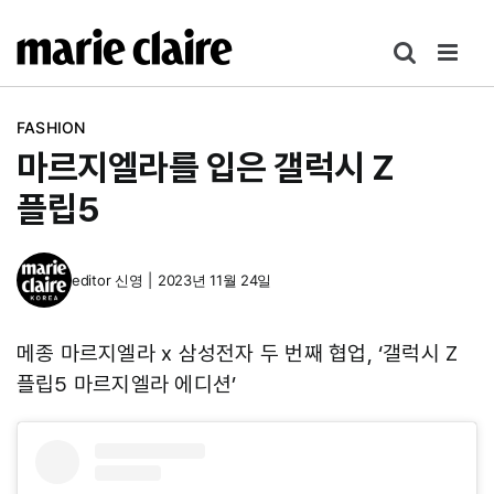
콘
텐
츠
로
FASHION
건
마르지엘라를 입은 갤럭시 Z
너
뛰
플립5
기
editor
신영
|
2023년 11월 24일
메종 마르지엘라 x 삼성전자 두 번째 협업, ‘갤럭시 Z
플립5 마르지엘라 에디션’