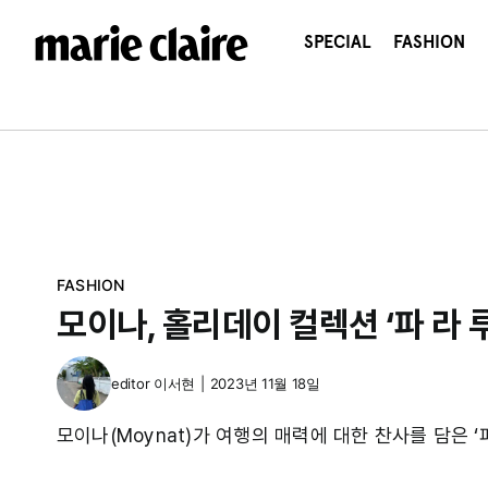
콘
텐
SPECIAL
FASHION
츠
로
건
너
뛰
기
FASHION
모이나, 홀리데이 컬렉션 ‘파 라 
editor
이서현
|
2023년 11월 18일
모이나(Moynat)가 여행의 매력에 대한 찬사를 담은 ‘파