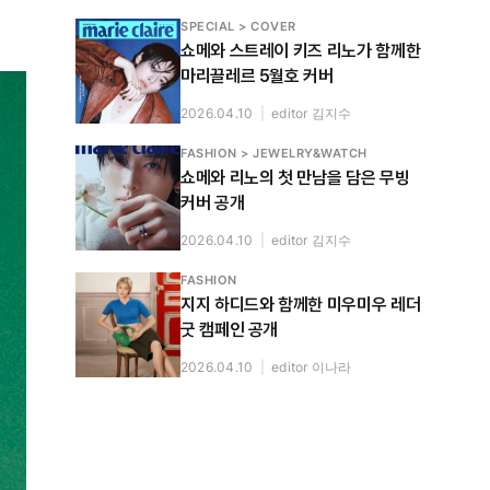
SPECIAL > COVER
쇼메와 스트레이 키즈 리노가 함께한
마리끌레르 5월호 커버
2026.04.10
|
editor 김지수
FASHION > JEWELRY&WATCH
쇼메와 리노의 첫 만남을 담은 무빙
커버 공개
2026.04.10
|
editor 김지수
FASHION
지지 하디드와 함께한 미우미우 레더
굿 캠페인 공개
2026.04.10
|
editor 이나라