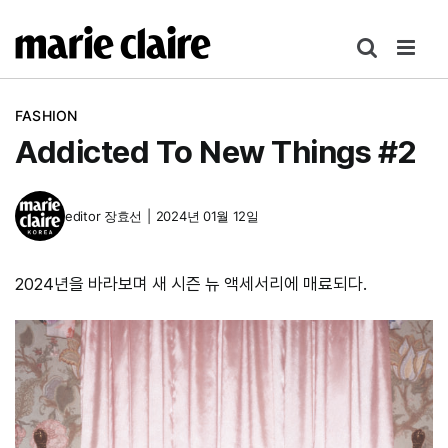
콘
텐
츠
로
FASHION
건
Addicted To New Things #2
너
뛰
기
editor
장효선
|
2024년 01월 12일
2024년을 바라보며 새 시즌 뉴 액세서리에 매료되다.