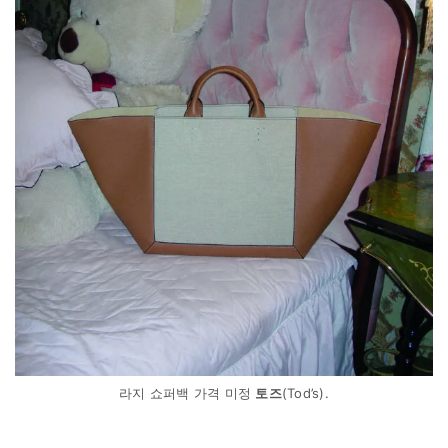
라지 쇼퍼백 가격 미정
토즈
(Tod’s).