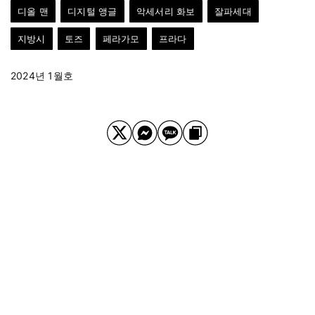
디올 맨
디지털 앵글
악세서리 화보
잘파세대
지방시
토즈
페라가모
프라다
2024년 1월호