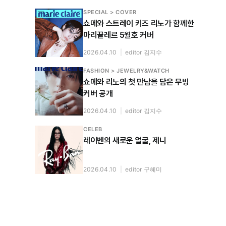
SPECIAL > COVER
쇼메와 스트레이 키즈 리노가 함께한
마리끌레르 5월호 커버
2026.04.10
|
editor 김지수
FASHION > JEWELRY&WATCH
쇼메와 리노의 첫 만남을 담은 무빙
커버 공개
2026.04.10
|
editor 김지수
CELEB
레이벤의 새로운 얼굴, 제니
2026.04.10
|
editor 구혜미