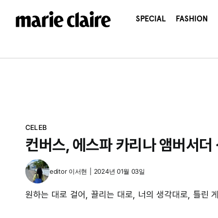
콘
텐
SPECIAL
FASHION
츠
로
건
너
뛰
기
CELEB
컨버스, 에스파 카리나 앰버서더
editor
이서현
|
2024년 01월 03일
원하는 대로 걸어, 끌리는 대로, 너의 생각대로, 틀린 