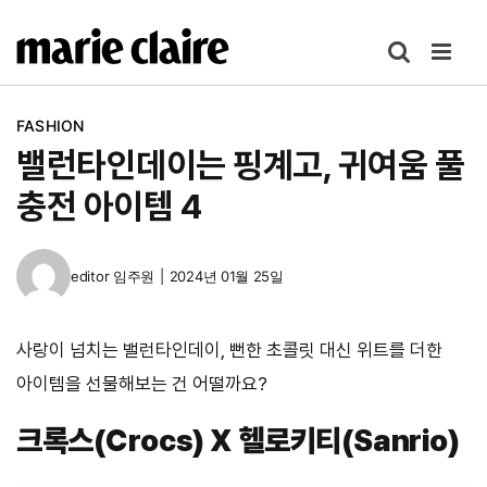
콘
텐
츠
로
FASHION
건
밸런타인데이는 핑계고, 귀여움 풀
너
뛰
충전 아이템 4
기
editor
임주원
|
2024년 01월 25일
사랑이 넘치는 밸런타인데이, 뻔한 초콜릿 대신 위트를 더한
아이템을 선물해보는 건 어떨까요?
크록스(Crocs) X 헬로키티(Sanrio)