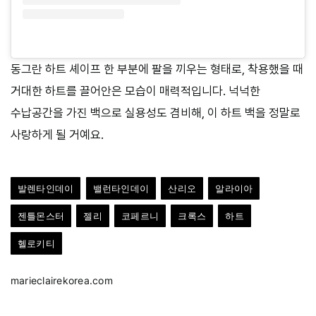
동그란 하트 셰이프 한 부분에 팔을 끼우는 형태로, 착용했을 때
거대한 하트를 끌어안은 모습이 매력적입니다. 넉넉한
수납공간을 가진 백으로 실용성도 겸비해, 이 하트 백을 정말로
사랑하게 될 거예요.
발렌타인데이
밸런타인데이
산리오
알라이아
젠틀몬스터
젤리
코페르니
크록스
하트
헬로키티
marieclairekorea.com