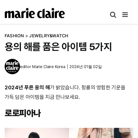
콘
텐
츠
로
FASHION
>
JEWELRY&WATCH
건
용의 해를 품은 아이템 5가지
너
뛰
기
editor
Marie Claire Korea
|
2024년 01월 02일
2024년 푸른 용의 해
가 밝았습니다. 청룡의 영험한 기운을
가득 담은 아이템을 지금 만나보세요.
로로피아나