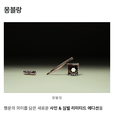
몽블랑
몽블랑
행운의 의미를 담은 새로운
사인 & 심벌 리미티드 에디션
을