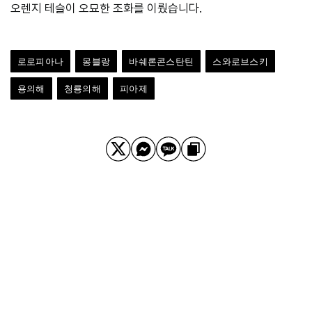
오렌지 테슬이 오묘한 조화를 이뤘습니다.
로로피아나
몽블랑
바쉐론콘스탄틴
스와로브스키
용의해
청룡의해
피아제