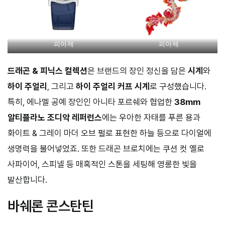
피아제
피아제
드래곤 & 피닉스 컬렉션
은 브랜드의 장인 정신을 담은
시계
와
하이 주얼리
, 그리고
하이 주얼리 커프 시계
로 구성했습니다.
특히, 에나멜 공예 장인인 아니타 포르쉐와 협업한
38mm
알티플라노 조디악 레퍼런스
에는 우아한 자태를 푸른 용과
화이트 & 그레이 마더 오브 펄로 표현한 하늘 등으로 다이얼에
생명력을 불어넣었죠. 또한 드래곤 브로치에는 쿠션 컷 옐로
사파이어, 스피넬 등 매혹적인 스톤을 세팅해 영롱한 빛을
발산합니다.
바쉐론 콘스탄틴