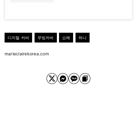
디지털 커버
무빙커버
쇼메
하니
marieclairekorea.com