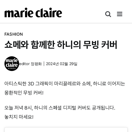
콘
텐
츠
로
FASHION
건
쇼메와 함께한 하니의 무빙 커버
너
뛰
기
editor
정평화
|
2024년 02월 29일
아티스틱한 3D 그래픽이 마리끌레르와 쇼메, 하니로 이어지는
몽환적인 무빙 커버!
오늘 저녁 8시, 하니의 스페셜 디지털 커버도 공개됩니다.
놓치지 마세요!