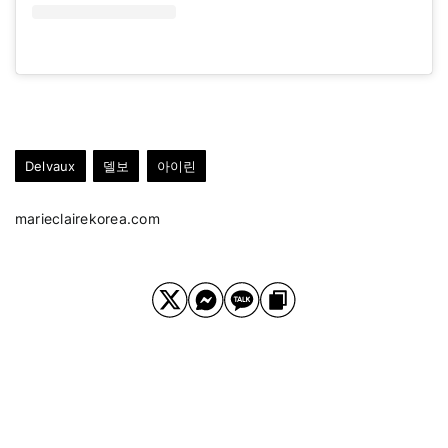
⠀⠀⠀
Delvaux
델보
아이린
marieclairekorea.com