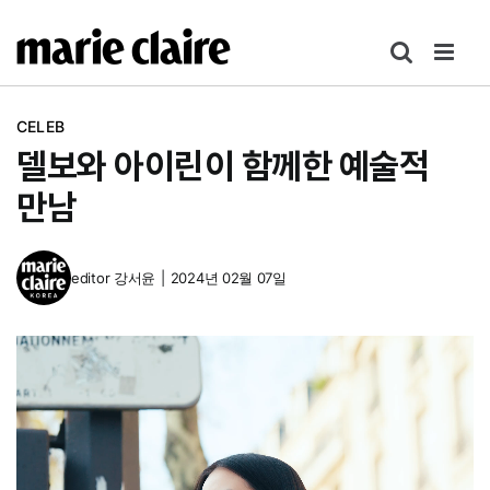
콘
텐
츠
로
CELEB
건
델보와 아이린이 함께한 예술적
너
뛰
만남
기
editor
강서윤
|
2024년 02월 07일