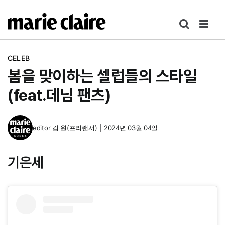
콘
텐
츠
로
CELEB
건
봄을 맞이하는 셀럽들의 스타일
너
뛰
(feat.데님 팬츠)
기
editor
김 원(프리랜서)
|
2024년 03월 04일
기은세