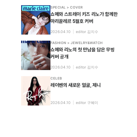
SPECIAL > COVER
쇼메와 스트레이 키즈 리노가 함께한
마리끌레르 5월호 커버
2026.04.10
|
editor 김지수
FASHION > JEWELRY&WATCH
쇼메와 리노의 첫 만남을 담은 무빙
커버 공개
2026.04.10
|
editor 김지수
CELEB
레이벤의 새로운 얼굴, 제니
2026.04.10
|
editor 구혜미