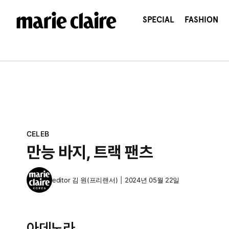
콘
텐
SPECIAL
FASHION
츠
로
건
너
뛰
기
CELEB
만능 바지, 트랙 팬츠
editor
김 원(프리랜서)
|
2024년 05월 22일
아데노라