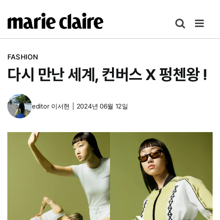
콘
텐
츠
로
FASHION
건
다시 만난 세계, 컨버스 X 펑첸왕 !
너
뛰
기
editor
이서현
|
2024년 06월 12일