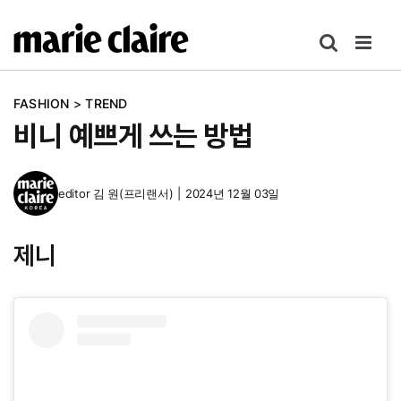
콘
텐
츠
로
FASHION
>
TREND
건
비니 예쁘게 쓰는 방법
너
뛰
기
editor
김 원(프리랜서)
|
2024년 12월 03일
제니