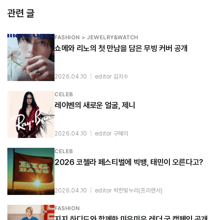
관련 글
FASHION > JEWELRY&WATCH
쇼메와 리노의 첫 만남을 담은 무빙 커버 공개
2026.04.10
|
editor 김지수
CELEB
레이벤의 새로운 얼굴, 제니
2026.04.10
|
editor 구혜미
CELEB
2026 코첼라 페스티벌에 빅뱅, 태민이 오른다고?
2026.04.10
|
editor 박한빛누리(프리랜서)
FASHION
지지 하디드와 함께한 미우미우 레더 굿 캠페인 공개