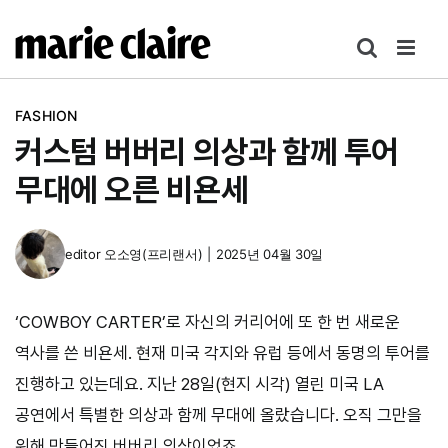
콘
텐
츠
로
FASHION
건
커스텀 버버리 의상과 함께 투어
너
뛰
무대에 오른 비욘세
기
editor
오소영(프리랜서)
|
2025년 04월 30일
‘COWBOY CARTER’로 자신의 커리어에 또 한 번 새로운
역사를 쓴 비욘세. 현재 미국 각지와 유럽 등에서 동명의 투어를
진행하고 있는데요. 지난 28일(현지 시각) 열린 미국 LA
공연에서 특별한 의상과 함께 무대에 올랐습니다. 오직 그만을
위해 만들어진 버버리 의상이었죠.