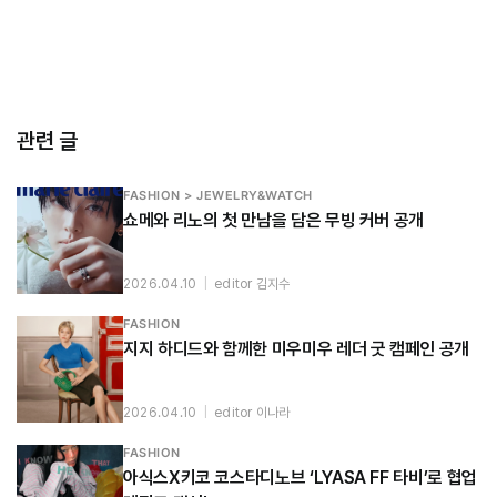
관련 글
FASHION > JEWELRY&WATCH
쇼메와 리노의 첫 만남을 담은 무빙 커버 공개
2026.04.10
|
editor 김지수
FASHION
지지 하디드와 함께한 미우미우 레더 굿 캠페인 공개
2026.04.10
|
editor 이나라
FASHION
아식스X키코 코스타디노브 ‘LYASA FF 타비’로 협업