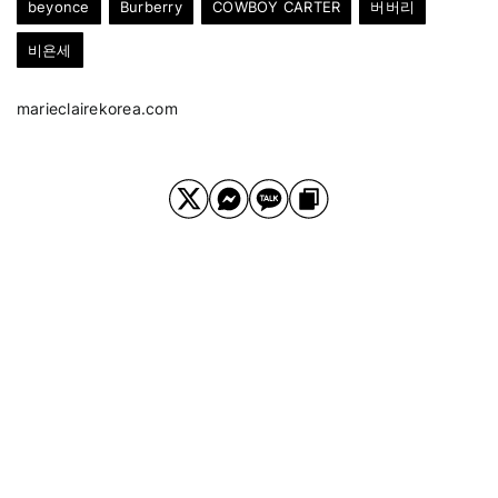
beyonce
Burberry
COWBOY CARTER
버버리
비욘세
marieclairekorea.com