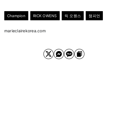
Champion
RICK OWENS
릭 오웬스
챔피언
marieclairekorea.com