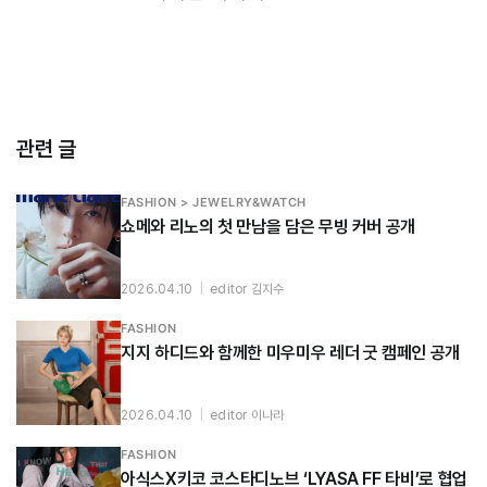
관련 글
FASHION > JEWELRY&WATCH
쇼메와 리노의 첫 만남을 담은 무빙 커버 공개
2026.04.10
|
editor 김지수
FASHION
지지 하디드와 함께한 미우미우 레더 굿 캠페인 공개
2026.04.10
|
editor 이나라
FASHION
아식스X키코 코스타디노브 ‘LYASA FF 타비’로 협업