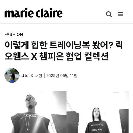
콘
텐
츠
로
FASHION
건
이렇게 힙한 트레이닝복 봤어? 릭
너
뛰
오웬스 X 챔피온 협업 컬렉션
기
editor
이서현
|
2025년 05월 14일