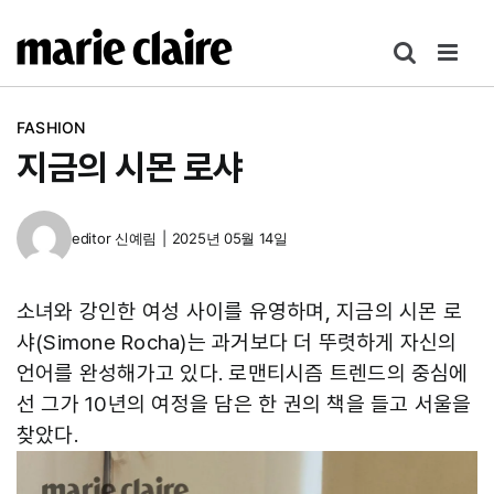
콘
텐
츠
로
FASHION
건
지금의 시몬 로샤
너
뛰
기
editor
신예림
|
2025년 05월 14일
소녀와 강인한 여성 사이를 유영하며, 지금의 시몬 로
샤(Simone Rocha)는 과거보다 더 뚜렷하게 자신의
언어를 완성해가고 있다. 로맨티시즘 트렌드의 중심에
선 그가 10년의 여정을 담은 한 권의 책을 들고 서울을
찾았다.