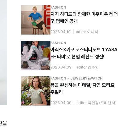
FASHION
지지 하디드와 함께한 미우미우 레더
굿 캠페인 공개
2026.04.10
|
editor 이나라
FASHION
아식스X키코 코스타디노브 ‘LYASA
FF 타비’로 협업 레전드 갱신!
2026.04.09
|
editor 김수인
FASHION > JEWELRY&WATCH
봄을 완성하는 디테일, 자연 모티프
주얼리
2026.04.09
|
editor 박현정(프리랜서)
관을