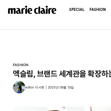
콘
텐
SPECIAL
FASHION
츠
로
건
너
뛰
기
FASHION
엑슬림, 브랜드 세계관을 확장하
editor
이서현
|
2025년 06월 13일