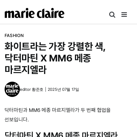
콘
텐
츠
로
FASHION
건
화이트라는 가장 강렬한 색,
너
뛰
닥터마틴 X MM6 메종
기
마르지엘라
editor
황준호
|
2025년 07월 17일
닥터마틴과 MM6 메종 마르지엘라가 두 번째 협업을
선보입니다.
닥터마틴 X MM6 메종 마르지엘라