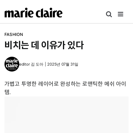
콘
텐
츠
로
FASHION
건
비치는 데 이유가 있다
너
뛰
기
editor
김 도아
|
2025년 07월 31일
가볍고 투명한 레이어로 완성하는 로맨틱한 메쉬 아이
템.