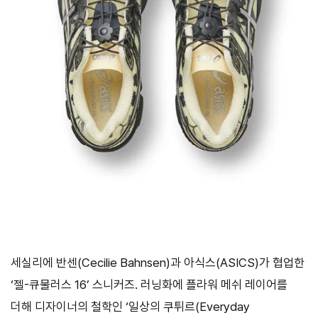
세실리에 반센(Cecilie Bahnsen)과 아식스(ASICS)가 협업한
‘젤-큐물러스 16’ 스니커즈. 러닝화에 플라워 메쉬 레이어를
더해 디자이너의 철학인 ‘일상의 쿠튀르(Everyday