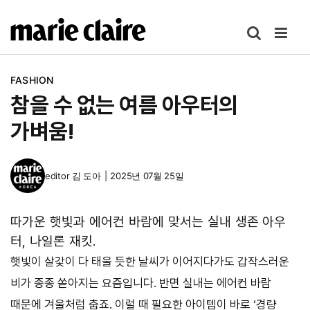
콘
텐
츠
로
FASHION
건
참을 수 없는 여름 아우터의
너
뛰
가벼움!
기
editor
김 도아
|
2025년 07월 25일
따가운 햇빛과 에어컨 바람에 맞서는 실내 생존 아우
터, 나일론 재킷.
햇빛이 살갗이 다 태울 듯한 날씨가 이어지다가도 갑작스러운
비가 종종 쏟아지는 요즘입니다. 반면 실내는 에어컨 바람
때문에 겨울처럼 춥죠. 이럴 때 필요한 아이템이 바로 ‘경량