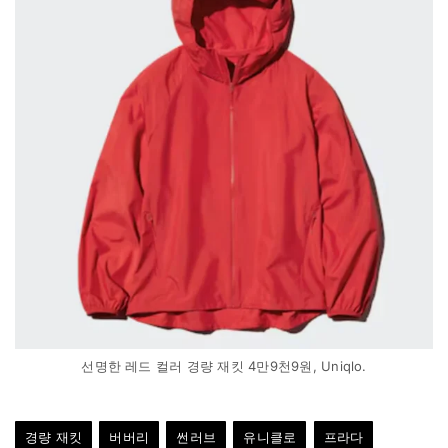
선명한 레드 컬러 경량 재킷 4만9천9원, Uniqlo.
경량 재킷
버버리
썬러브
유니클로
프라다