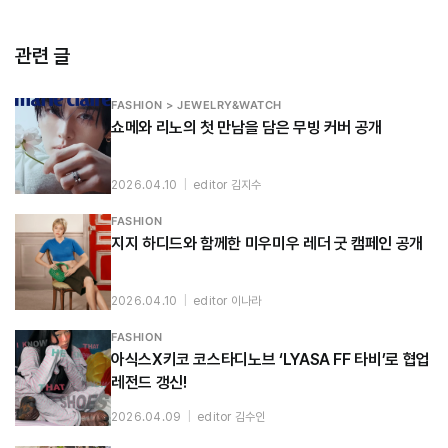
관련 글
FASHION > JEWELRY&WATCH
쇼메와 리노의 첫 만남을 담은 무빙 커버 공개
2026.04.10
|
editor 김지수
FASHION
지지 하디드와 함께한 미우미우 레더 굿 캠페인 공개
2026.04.10
|
editor 이나라
FASHION
아식스X키코 코스타디노브 ‘LYASA FF 타비’로 협업
레전드 갱신!
2026.04.09
|
editor 김수인