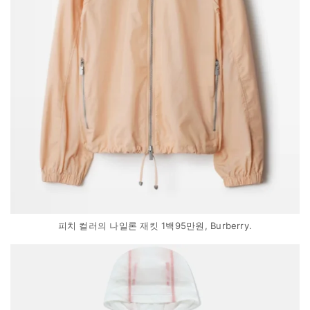
피치 컬러의 나일론 재킷 1백95만원, Burberry.