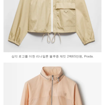
삼각 로고를 더한 리나일론 블루종 재킷 2백65만원, Prada.