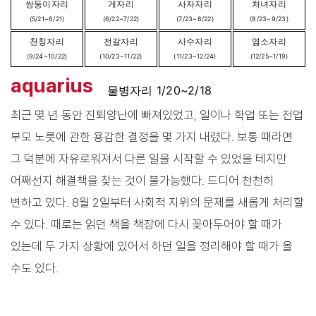
쌍둥이자리
게자리
사자자리
처녀자리
(5/21~6/21)
(6/22~7/22)
(7/23~8/22)
(8/23~9/23)
천칭자리
전갈자리
사수자리
염소자리
(9/24~10/22)
(10/23~11/22)
(11/23~12/24)
(12/25~1/19)
aquarius
물병자리 1/20~2/18
최근 몇 년 동안 진퇴양난에 빠져있었고, 일이나 학업 또는 전업
부모 노릇에 관한 용감한 결정을 몇 가지 내렸다. 보통 때라면
그 덕분에 자유로워져서 다른 일을 시작할 수 있었을 테지만
어째선지 해결책을 찾는 것이 불가능했다. 드디어 천천히
변하고 있다. 8월 2일부터 사회적 지위의 문제를 새롭게 처리할
수 있다. 때로는 읽던 책을 책장에 다시 꽂아두어야 할 때가
있는데 두 가지 상황에 있어서 하던 일을 정리해야 할 때가 올
수도 있다.