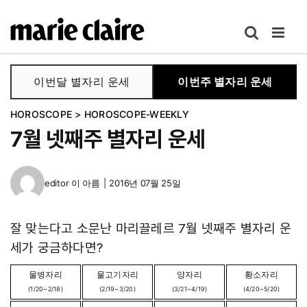
콘
텐
츠
로
이번달 별자리 운세
이번주 별자리 운세
건
너
HOROSCOPE
>
HOROSCOPE-WEEKLY
뛰
7월 넷째주 별자리 운세
기
editor
이 아름
|
2016년 07월 25일
잘 맞는다고 소문난 마리끌레르 7월 넷째주 별자리 운
세가 궁금하다면?
물병자리
물고기자리
양자리
황소자리
(1/20~2/18)
(2/19~3/20)
(3/21~4/19)
(4/20~5/20)