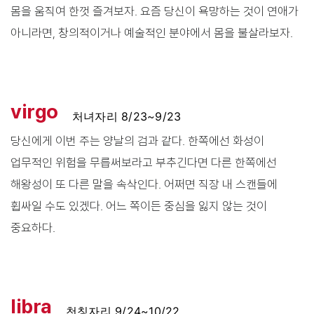
몸을 움직여 한껏 즐겨보자. 요즘 당신이 욕망하는 것이 연애가
아니라면, 창의적이거나 예술적인 분야에서 몸을 불살라보자.
virgo
처녀자리 8/23~9/23
당신에게 이번 주는 양날의 검과 같다. 한쪽에선 화성이
업무적인 위험을 무릅써보라고 부추긴다면 다른 한쪽에선
해왕성이 또 다른 말을 속삭인다. 어쩌면 직장 내 스캔들에
휩싸일 수도 있겠다. 어느 쪽이든 중심을 잃지 않는 것이
중요하다.
libra
천칭자리 9/24~10/22