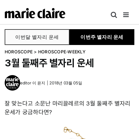
콘
텐
츠
로
이번달 별자리 운세
이번주 별자리 운세
건
너
HOROSCOPE
>
HOROSCOPE-WEEKLY
뛰
3월 둘째주 별자리 운세
기
editor
이 윤지
|
2018년 03월 05일
잘 맞는다고 소문난 마리끌레르의 3월 둘째주 별자리
운세가 궁금하다면?