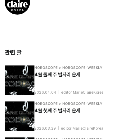
관련 글
HOROSCOPE > HOROSCOPE-WEEKLY
4월 둘째 주 별자리 운세
2026.04.04
|
editor MarieClaireKorea
HOROSCOPE > HOROSCOPE-WEEKLY
4월 첫째 주 별자리 운세
2026.03.29
|
editor MarieClaireKorea