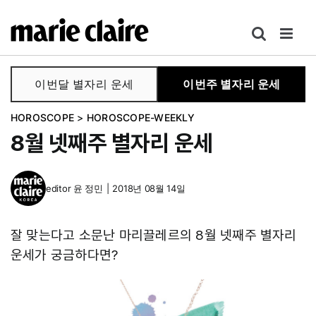
콘
텐
츠
로
이번달 별자리 운세
이번주 별자리 운세
건
너
HOROSCOPE
>
HOROSCOPE-WEEKLY
뛰
8월 넷째주 별자리 운세
기
editor
윤 정민
|
2018년 08월 14일
잘 맞는다고 소문난 마리끌레르의 8월 넷째주 별자리
운세가 궁금하다면?