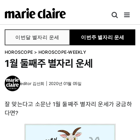
콘
텐
츠
로
이번달 별자리 운세
이번주 별자리 운세
건
너
HOROSCOPE
>
HOROSCOPE-WEEKLY
뛰
1월 둘째주 별자리 운세
기
editor
김선희
|
2020년 01월 05일
잘 맞는다고 소문난 1월 둘째주 별자리 운세가 궁금하
다면?