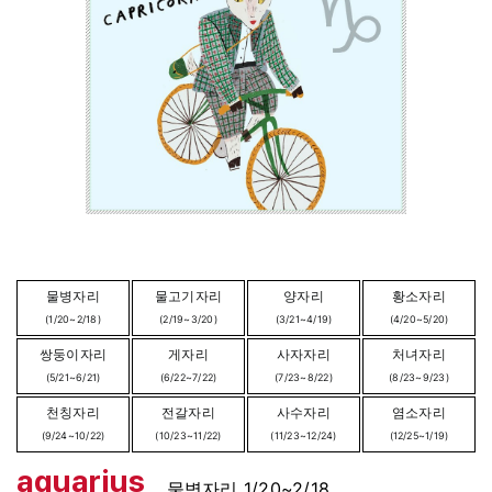
물병자리
물고기자리
양자리
황소자리
(1/20~2/18)
(2/19~3/20)
(3/21~4/19)
(4/20~5/20)
쌍둥이자리
게자리
사자자리
처녀자리
(5/21~6/21)
(6/22~7/22)
(7/23~8/22)
(8/23~9/23)
천칭자리
전갈자리
사수자리
염소자리
(9/24~10/22)
(10/23~11/22)
(11/23~12/24)
(12/25~1/19)
aquarius
물병자리 1/20~2/18