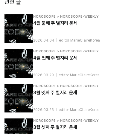
관련 글
HOROSCOPE > HOROSCOPE-WEEKLY
4월 둘째 주 별자리 운세
2026.04.04
|
editor MarieClaireKorea
HOROSCOPE > HOROSCOPE-WEEKLY
4월 첫째 주 별자리 운세
2026.03.29
|
editor MarieClaireKorea
HOROSCOPE > HOROSCOPE-WEEKLY
3월 넷째 주 별자리 운세
2026.03.23
|
editor MarieClaireKorea
HOROSCOPE > HOROSCOPE-WEEKLY
3월 셋째 주 별자리 운세