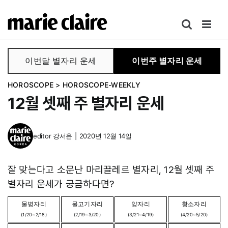
콘
텐
츠
로
이번달 별자리 운세
이번주 별자리 운세
건
너
HOROSCOPE
>
HOROSCOPE-WEEKLY
뛰
12월 셋째 주 별자리 운세
기
editor
강서윤
|
2020년 12월 14일
잘 맞는다고 소문난 마리끌레르 별자리, 12월 셋째 주
별자리 운세가 궁금하다면?
물병자리
물고기자리
양자리
황소자리
(1/20~2/18)
(2/19~3/20)
(3/21~4/19)
(4/20~5/20)