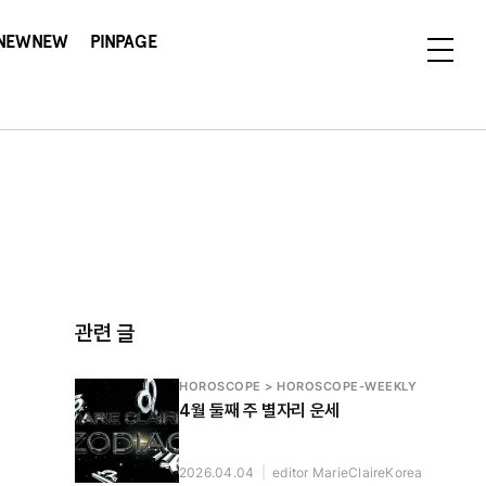
NEWNEW
PINPAGE
관련 글
HOROSCOPE > HOROSCOPE-WEEKLY
4월 둘째 주 별자리 운세
2026.04.04
|
editor MarieClaireKorea