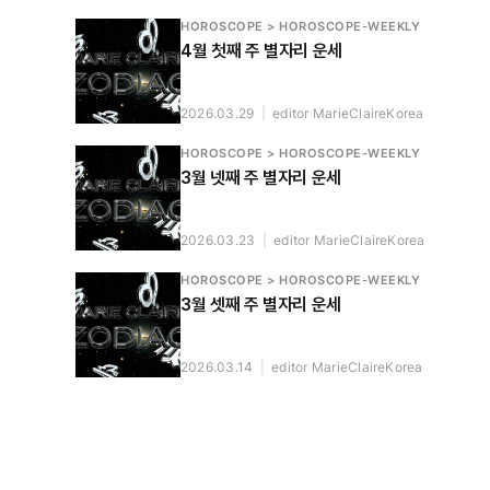
HOROSCOPE > HOROSCOPE-WEEKLY
4월 첫째 주 별자리 운세
2026.03.29
|
editor MarieClaireKorea
HOROSCOPE > HOROSCOPE-WEEKLY
3월 넷째 주 별자리 운세
2026.03.23
|
editor MarieClaireKorea
HOROSCOPE > HOROSCOPE-WEEKLY
3월 셋째 주 별자리 운세
2026.03.14
|
editor MarieClaireKorea