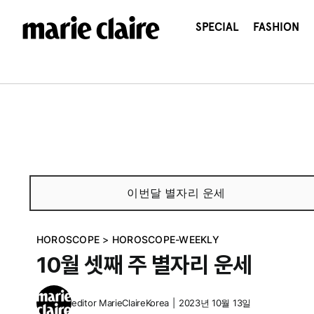
콘
텐
SPECIAL
FASHION
츠
로
건
너
뛰
기
이번달 별자리 운세
HOROSCOPE
>
HOROSCOPE-WEEKLY
10월 셋째 주 별자리 운세
editor
MarieClaireKorea
|
2023년 10월 13일