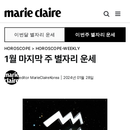
콘
텐
츠
로
이번달 별자리 운세
이번주 별자리 운세
건
너
HOROSCOPE
>
HOROSCOPE-WEEKLY
뛰
1월 마지막 주 별자리 운세
기
editor
MarieClaireKorea
|
2024년 01월 28일