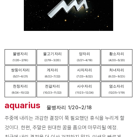
물병자리
물고기자리
양자리
황소자리
(1/20~2/18)
(2/19~3/20)
(3/21~4/19)
(4/20~5/20)
쌍둥이자리
게자리
사자자리
처녀자리
(5/21~6/21)
(6/22~7/22)
(7/23~8/22)
(8/23~9/23)
천칭자리
전갈자리
사수자리
염소자리
(9/24~10/22)
(10/23~11/22)
(11/23~12/24)
(12/25~1/19)
aquarius
물병자리 1/20~2/18
주중에 내리는 과감한 결정이 쭉 필요했던 휴식을 누리게 할
것이다. 한편, 주말은 원대한 꿈을 품으며 마무리될 예정.