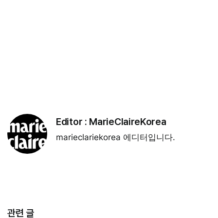
Editor :
MarieClaireKorea
marieclariekorea 에디터입니다.
관련 글