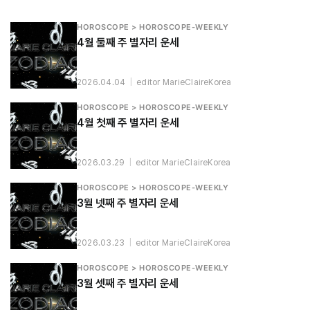
HOROSCOPE > HOROSCOPE-WEEKLY
4월 둘째 주 별자리 운세
2026.04.04
|
editor MarieClaireKorea
HOROSCOPE > HOROSCOPE-WEEKLY
4월 첫째 주 별자리 운세
2026.03.29
|
editor MarieClaireKorea
HOROSCOPE > HOROSCOPE-WEEKLY
3월 넷째 주 별자리 운세
2026.03.23
|
editor MarieClaireKorea
HOROSCOPE > HOROSCOPE-WEEKLY
3월 셋째 주 별자리 운세