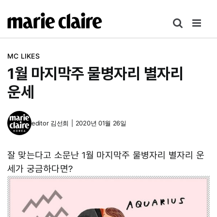
콘
텐
츠
로
MC LIKES
건
1월 마지막주 물병자리 별자리
너
뛰
운세
기
editor
김선희
|
2020년 01월 26일
잘 맞는다고 소문난 1월 마지막주 물병자리 별자리 운
세가 궁금하다면?