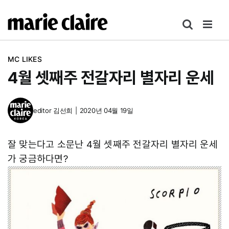
콘
텐
츠
로
MC LIKES
건
4월 셋째주 전갈자리 별자리 운세
너
뛰
기
editor
김선희
|
2020년 04월 19일
잘 맞는다고 소문난 4월 셋째주 전갈자리 별자리 운세
가 궁금하다면?