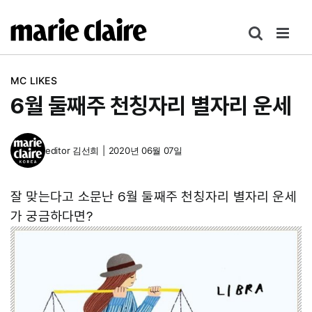
콘
텐
츠
로
MC LIKES
건
6월 둘째주 천칭자리 별자리 운세
너
뛰
기
editor
김선희
|
2020년 06월 07일
잘 맞는다고 소문난 6월 둘째주 천칭자리 별자리 운세
가 궁금하다면?