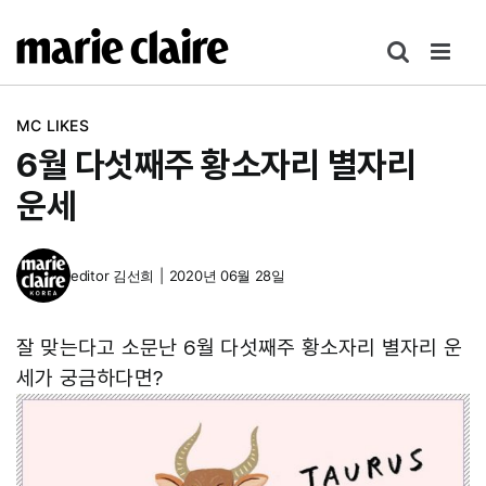
콘
텐
츠
로
MC LIKES
건
6월 다섯째주 황소자리 별자리
너
뛰
운세
기
editor
김선희
|
2020년 06월 28일
잘 맞는다고 소문난 6월 다섯째주 황소자리 별자리 운
세가 궁금하다면?