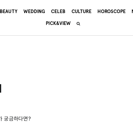
BEAUTY
WEDDING
CELEB
CULTURE
HOROSCOPE
PICK&VIEW
세
가 궁금하다면?