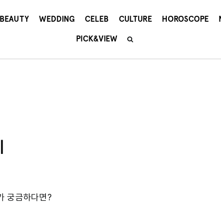
BEAUTY
WEDDING
CELEB
CULTURE
HOROSCOPE
PICK&VIEW
세
가 궁금하다면?