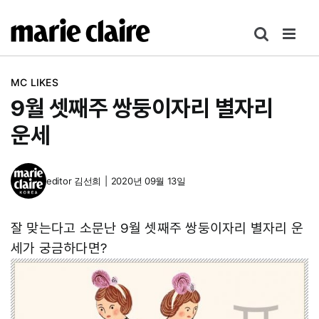
콘
텐
츠
로
MC LIKES
건
9월 셋째주 쌍둥이자리 별자리
너
뛰
운세
기
editor
김선희
|
2020년 09월 13일
잘 맞는다고 소문난 9월 셋째주 쌍둥이자리 별자리 운
세가 궁금하다면?