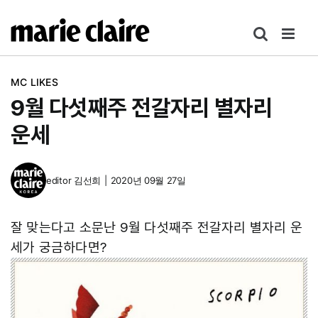
콘
텐
츠
로
MC LIKES
건
9월 다섯째주 전갈자리 별자리
너
뛰
운세
기
editor
김선희
|
2020년 09월 27일
잘 맞는다고 소문난 9월 다섯째주 전갈자리 별자리 운
세가 궁금하다면?