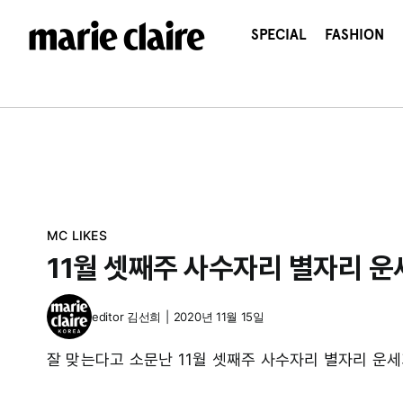
콘
텐
SPECIAL
FASHION
츠
로
건
너
뛰
기
MC LIKES
11월 셋째주 사수자리 별자리 운
editor
김선희
|
2020년 11월 15일
잘 맞는다고 소문난 11월 셋째주 사수자리 별자리 운