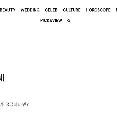
BEAUTY
WEDDING
CELEB
CULTURE
HOROSCOPE
PICK&VIEW
세
세가 궁금하다면?