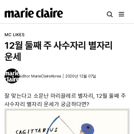
콘
텐
츠
로
MC LIKES
건
12월 둘째 주 사수자리 별자리
너
뛰
운세
기
editor
MarieClaireKorea
|
2020년 12월 07일
잘 맞는다고 소문난 마리끌레르 별자리, 12월 둘째 주
사수자리 별자리 운세가 궁금하다면?