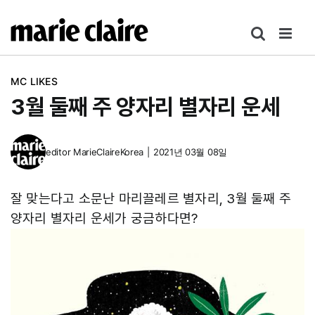
콘
텐
츠
로
MC LIKES
건
3월 둘째 주 양자리 별자리 운세
너
뛰
기
editor
MarieClaireKorea
|
2021년 03월 08일
잘 맞는다고 소문난 마리끌레르 별자리, 3월 둘째 주
양자리 별자리 운세가 궁금하다면?