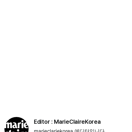
Editor :
MarieClaireKorea
marieclariekorea 에디터입니다.