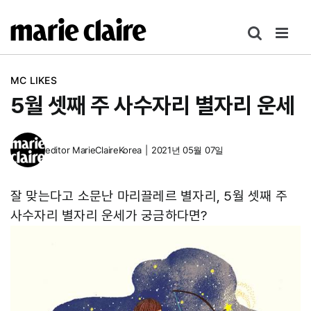
콘
텐
츠
로
MC LIKES
건
5월 셋째 주 사수자리 별자리 운세
너
뛰
기
editor
MarieClaireKorea
|
2021년 05월 07일
잘 맞는다고 소문난 마리끌레르 별자리, 5월 셋째 주
사수자리 별자리 운세가 궁금하다면?