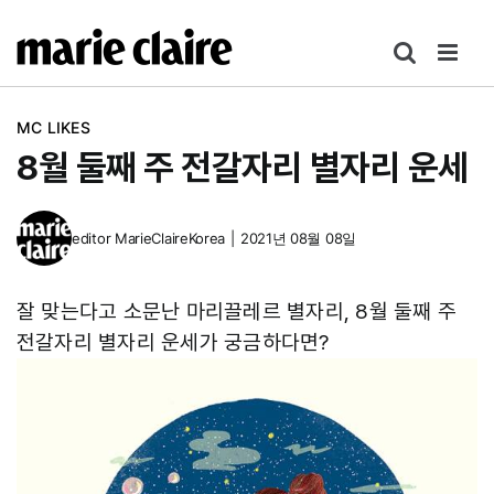
콘
텐
츠
로
MC LIKES
건
8월 둘째 주 전갈자리 별자리 운세
너
뛰
기
editor
MarieClaireKorea
|
2021년 08월 08일
잘 맞는다고 소문난 마리끌레르 별자리, 8월 둘째 주
전갈자리 별자리 운세가 궁금하다면?