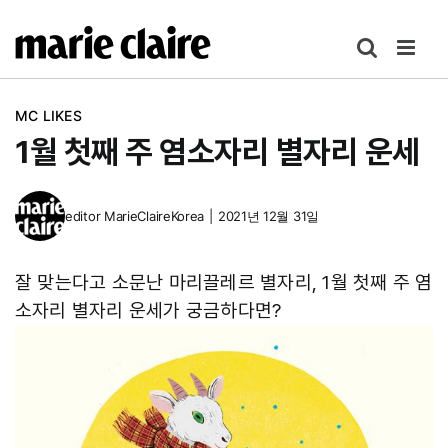
콘
텐
츠
로
MC LIKES
건
1월 첫째 주 염소자리 별자리 운세
너
뛰
기
editor
MarieClaireKorea
|
2021년 12월 31일
잘 맞는다고 소문난 마리끌레르 별자리, 1월 첫째 주 염
소자리 별자리 운세가 궁금하다면?