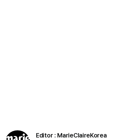
Editor :
MarieClaireKorea