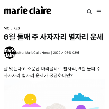
콘
텐
츠
로
MC LIKES
건
6월 둘째 주 사자자리 별자리 운세
너
뛰
기
editor
MarieClaireKorea
|
2022년 06월 03일
잘 맞는다고 소문난 마리끌레르 별자리, 6월 둘째 주
사자자리 별자리 운세가 궁금하다면?