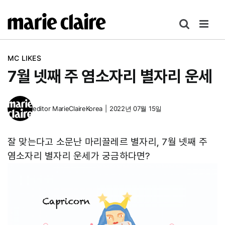
콘
텐
츠
로
MC LIKES
건
7월 넷째 주 염소자리 별자리 운세
너
뛰
기
editor
MarieClaireKorea
|
2022년 07월 15일
잘 맞는다고 소문난 마리끌레르 별자리, 7월 넷째 주
염소자리 별자리 운세가 궁금하다면?