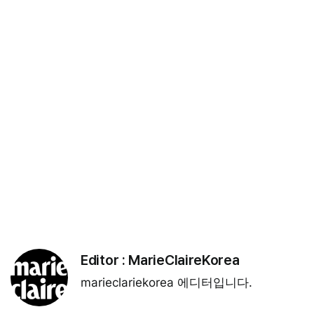
Editor :
MarieClaireKorea
marieclariekorea 에디터입니다.