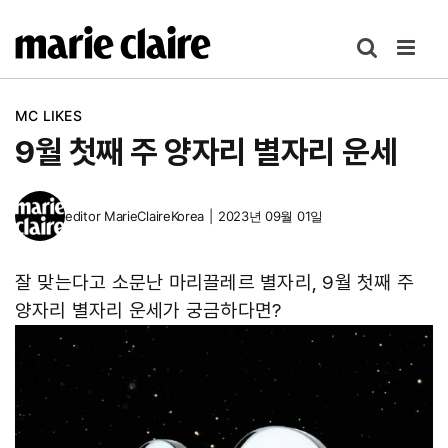
콘
텐
츠
로
MC LIKES
건
9월 첫째 주 양자리 별자리 운세
너
뛰
기
editor
MarieClaireKorea
|
2023년 09월 01일
잘 맞는다고 소문난 마리끌레르 별자리, 9월 첫째 주
양자리 별자리 운세가 궁금하다면?